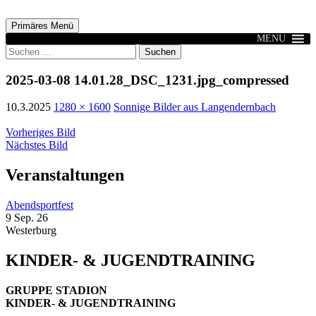
Zum
Inhalt
Suchen
Primäres Menü
springen
MENU
Suchen
nach:
2025-03-08 14.01.28_DSC_1231.jpg_compressed
10.3.2025
1280 × 1600
Sonnige Bilder aus Langendernbach
Vorheriges Bild
Nächstes Bild
Veranstaltungen
Abendsportfest
9 Sep. 26
Westerburg
KINDER- & JUGENDTRAINING
GRUPPE STADION
KINDER- & JUGENDTRAINING