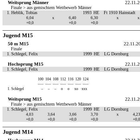
Weitsprung Männer
22.11.
Finale > aus gemischtem Wettbewerb Männer
1.
Heblik, Tobias
1993
HE
Ft 1910 Hainstadt
6,04
x
6,40
6,30
x
x
+0,0
+0,0
+0,0
Jugend M15
50 m M15
22.11.2
Finale
1.
Schlegel, Felix
1999
HE
LG Dornburg
Hochsprung M15
22.11.
1.
Schlegel, Felix
1999
HE
LG Dornburg
100
104
108
112
116
120
124
—–
—–
—–
—–
—–
—–
—–
1.
Schlegel
–
–
–
o
o
xo
xxx
Weitsprung M15
22.11.
Finale > aus gemischtem Wettbewerb Männer
1.
Schlegel, Felix
1999
HE
LG Dornburg
4,03
3,64
3,66
3,70
x
4,2
+0,0
+0,0
+0,0
+0,0
+0,
Jugend M14