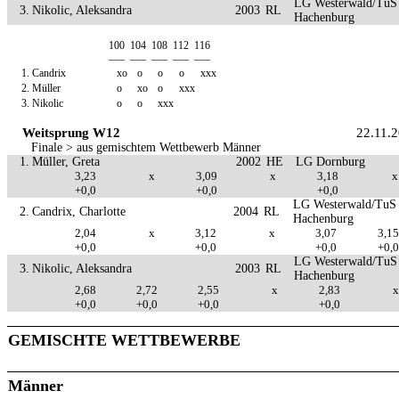
LG Westerwald/TuS
3.
Nikolic, Aleksandra
2003
RL
Hachenburg
100
104
108
112
116
—–
—–
—–
—–
—–
1.
Candrix
xo
o
o
o
xxx
2.
Müller
o
xo
o
xxx
3.
Nikolic
o
o
xxx
Weitsprung W12
22.11.
Finale > aus gemischtem Wettbewerb Männer
1.
Müller, Greta
2002
HE
LG Dornburg
3,23
x
3,09
x
3,18
x
+0,0
+0,0
+0,0
LG Westerwald/TuS
2.
Candrix, Charlotte
2004
RL
Hachenburg
2,04
x
3,12
x
3,07
3,15
+0,0
+0,0
+0,0
+0,0
LG Westerwald/TuS
3.
Nikolic, Aleksandra
2003
RL
Hachenburg
2,68
2,72
2,55
x
2,83
x
+0,0
+0,0
+0,0
+0,0
GEMISCHTE WETTBEWERBE
Männer