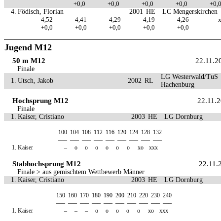
+0,0
+0,0
+0,0
+0,0
+0,
4.
Födisch, Florian
2001
HE
LC Mengerskirchen
4,52
4,41
4,29
4,19
4,26
+0,0
+0,0
+0,0
+0,0
+0,0
Jugend M12
50 m M12
22.11.2
Finale
LG Westerwald/TuS
1.
Utsch, Jakob
2002
RL
Hachenburg
Hochsprung M12
22.11.
Finale
1.
Kaiser, Cristiano
2003
HE
LG Dornburg
100
104
108
112
116
120
124
128
132
—–
—–
—–
—–
—–
—–
—–
—–
—–
1.
Kaiser
–
o
o
o
o
o
o
xo
xxx
Stabhochsprung M12
22.11.
Finale > aus gemischtem Wettbewerb Männer
1.
Kaiser, Cristiano
2003
HE
LG Dornburg
150
160
170
180
190
200
210
220
230
240
—–
—–
—–
—–
—–
—–
—–
—–
—–
—–
1.
Kaiser
–
–
–
o
o
o
o
o
xo
xxx