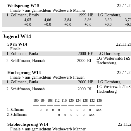
Weitsprung W15
22.11.
Finale > aus gemischtem Wettbewerb Männer
1.
Zollmann, Emily
1999
HE
LG Dornburg
4,05
4,06
3,84
3,86
3,80
3,7
+0,0
+0,0
+0,0
+0,0
+0,0
+0,
Jugend W14
50 m W14
22.11.2
Finale
1.
Zollmann, Paula
2000
HE
LG Dornburg
LG Westerwald/TuS
2.
Schiffmann, Hannah
2000
RL
Hachenburg
Hochsprung W14
22.11.
Finale > aus gemischtem Wettbewerb Frauen
1.
Zollmann, Paula
2000
HE
LG Dornburg
LG Westerwald/TuS
2.
Schiffmann, Hannah
2000
RL
Hachenburg
100
104
108
112
116
120
124
128
132
136
—–
—–
—–
—–
—–
—–
—–
—–
—–
—–
1.
Zollmann
o
o
o
o
–
o
o
o
o
xxx
2.
Schiffmann
–
–
–
o
o
o
o
o
xxx
Stabhochsprung W14
22.11.
Finale > aus gemischtem Wettbewerb Männer