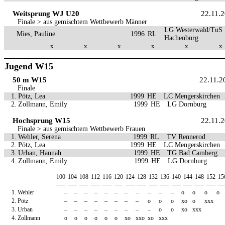
Weitsprung WJ U20
22.11.
Finale > aus gemischtem Wettbewerb Männer
LG Westerwald/TuS
Mies, Pauline
1996
RL
Hachenburg
x
x
x
x
x
x
Jugend W15
50 m W15
22.11.2
Finale
1.
Pötz, Lea
1999
HE
LC Mengerskirchen
2.
Zollmann, Emily
1999
HE
LG Dornburg
Hochsprung W15
22.11.
Finale > aus gemischtem Wettbewerb Frauen
1.
Wehler, Serena
1999
RL
TV Rennerod
2.
Pötz, Lea
1999
HE
LC Mengerskirchen
3.
Urban, Hannah
1999
HE
TG Bad Camberg
4.
Zollmann, Emily
1999
HE
LG Dornburg
100
104
108
112
116
120
124
128
132
136
140
144
148
152
15
—–
—–
—–
—–
—–
—–
—–
—–
—–
—–
—–
—–
—–
—–
—
1.
Wehler
–
–
–
–
–
–
–
–
–
–
–
o
o
o
o
2.
Pötz
–
–
–
–
–
–
–
–
o
o
o
xo
o
xxx
3.
Urban
–
–
–
–
–
–
–
–
–
o
o
xo
xxx
4.
Zollmann
o
o
o
o
o
o
xo
xxo
xo
xxx