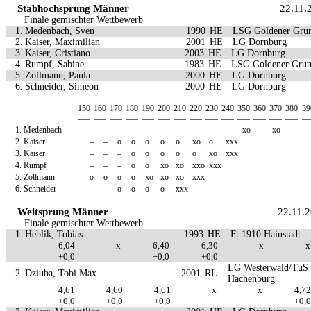
Stabhochsprung Männer
22.11.
Finale gemischter Wettbewerb
1.
Medenbach, Sven
1990
HE
LSG Goldener Gru
2.
Kaiser, Maximilian
2001
HE
LG Dornburg
3.
Kaiser, Cristiano
2003
HE
LG Dornburg
4.
Rumpf, Sabine
1983
HE
LSG Goldener Gru
5.
Zollmann, Paula
2000
HE
LG Dornburg
6.
Schneider, Simeon
2000
HE
LG Dornburg
150
160
170
180
190
200
210
220
230
240
350
360
370
380
39
—–
—–
—–
—–
—–
—–
—–
—–
—–
—–
—–
—–
—–
—–
—
1.
Medenbach
–
–
–
–
–
–
–
–
–
–
xo
–
xo
–
–
2.
Kaiser
–
–
o
o
o
o
o
xo
o
xxx
3.
Kaiser
–
–
–
o
o
o
o
o
xo
xxx
4.
Rumpf
–
–
–
o
o
xo
xo
xxo
xxx
5.
Zollmann
o
o
o
o
xo
xo
xo
xxx
6.
Schneider
–
–
o
o
o
o
xxx
Weitsprung Männer
22.11.
Finale gemischter Wettbewerb
1.
Heblik, Tobias
1993
HE
Ft 1910 Hainstadt
6,04
x
6,40
6,30
x
x
+0,0
+0,0
+0,0
LG Westerwald/TuS
2.
Dziuba, Tobi Max
2001
RL
Hachenburg
4,61
4,60
4,61
x
x
4,72
+0,0
+0,0
+0,0
+0,0