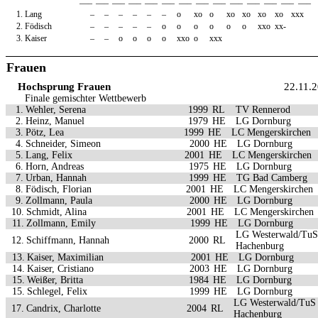
—–
—–
—–
—–
—–
—–
—–
—–
—–
—–
—–
—–
—–
—–
1.
Lang
–
–
–
–
–
–
o
xo
o
xo
xo
xo
xo
xxx
2.
Födisch
–
–
–
–
–
o
o
o
o
o
o
xxo
xx-
3.
Kaiser
–
–
o
o
o
o
xxo
o
xxx
Frauen
Hochsprung Frauen
22.11.
Finale gemischter Wettbewerb
1.
Wehler, Serena
1999
RL
TV Rennerod
2.
Heinz, Manuel
1979
HE
LG Dornburg
3.
Pötz, Lea
1999
HE
LC Mengerskirchen
4.
Schneider, Simeon
2000
HE
LG Dornburg
5.
Lang, Felix
2001
HE
LC Mengerskirchen
6.
Horn, Andreas
1975
HE
LG Dornburg
7.
Urban, Hannah
1999
HE
TG Bad Camberg
8.
Födisch, Florian
2001
HE
LC Mengerskirchen
9.
Zollmann, Paula
2000
HE
LG Dornburg
10.
Schmidt, Alina
2001
HE
LC Mengerskirchen
11.
Zollmann, Emily
1999
HE
LG Dornburg
LG Westerwald/TuS
12.
Schiffmann, Hannah
2000
RL
Hachenburg
13.
Kaiser, Maximilian
2001
HE
LG Dornburg
14.
Kaiser, Cristiano
2003
HE
LG Dornburg
15.
Weißer, Britta
1984
HE
LG Dornburg
15.
Schlegel, Felix
1999
HE
LG Dornburg
LG Westerwald/TuS
17.
Candrix, Charlotte
2004
RL
Hachenburg