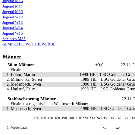
Jugend M13
Jugend M14
Jugend M15
Jugend W12
Jugend W13
Jugend W14
Jugend W15
Senioren M35
GEMISCHTE WETTBEWERBE
Männer
50 m Männer
+0,0
22.11.
Finale
1.
Böhm, Martin
1990
HE
LSG Goldener Grun
2.
Milimonka, Sören
1989
HE
LSG Goldener Gru
2.
Medenbach, Sven
1990
HE
LSG Goldener Gru
4.
Umlauf, Felix
1993
HE
LSG Goldener Gru
Stabhochsprung Männer
22.11.
Finale > aus gemischtem Wettbewerb Männer
1.
Medenbach, Sven
1990
HE
LSG Goldener Gru
150
160
170
180
190
200
210
220
230
240
350
360
370
380
39
—–
—–
—–
—–
—–
—–
—–
—–
—–
—–
—–
—–
—–
—–
—
1.
Medenbach
–
–
–
–
–
–
–
–
–
–
xo
–
xo
–
–