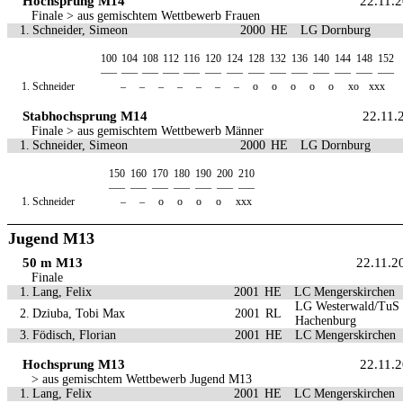
Hochsprung M14
22.11.
Finale > aus gemischtem Wettbewerb Frauen
1.
Schneider, Simeon
2000
HE
LG Dornburg
100
104
108
112
116
120
124
128
132
136
140
144
148
152
—–
—–
—–
—–
—–
—–
—–
—–
—–
—–
—–
—–
—–
—–
1.
Schneider
–
–
–
–
–
–
–
o
o
o
o
o
xo
xxx
Stabhochsprung M14
22.11.
Finale > aus gemischtem Wettbewerb Männer
1.
Schneider, Simeon
2000
HE
LG Dornburg
150
160
170
180
190
200
210
—–
—–
—–
—–
—–
—–
—–
1.
Schneider
–
–
o
o
o
o
xxx
Jugend M13
50 m M13
22.11.2
Finale
1.
Lang, Felix
2001
HE
LC Mengerskirchen
LG Westerwald/TuS
2.
Dziuba, Tobi Max
2001
RL
Hachenburg
3.
Födisch, Florian
2001
HE
LC Mengerskirchen
Hochsprung M13
22.11.
> aus gemischtem Wettbewerb Jugend M13
1.
Lang, Felix
2001
HE
LC Mengerskirchen