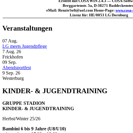
Erstellt mit COSA WIN 2.4.3 — COSA-Softw
Berggartenstr. 5a, D-38271 Baddeckenste
eMail: RenzieSoft@aol.com Home-Page:
www.cosa-
Lizenz für: HE/0053 LG Dornburg
Veranstaltungen
07
Aug.
LG meets Jugendpflege
7 Aug. 26
Frickhofen
09
Sep.
Abendsportfest
9 Sep. 26
Westerburg
KINDER- & JUGENDTRAINING
GRUPPE STADION
KINDER- & JUGENDTRAINING
Herbst/Winter 25/26
Bambini 6 bis 9 Jahre (U8/U10)