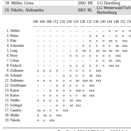
18.
Müller, Greta
2002
HE
LG Dornburg
LG Westerwald/TuS
19.
Nikolic, Aleksandra
2003
RL
Hachenburg
100
104
108
112
116
120
124
128
132
136
140
144
148
152
15
—–
—–
—–
—–
—–
—–
—–
—–
—–
—–
—–
—–
—–
—–
—
1.
Wehler
–
–
–
–
–
–
–
–
–
–
–
o
o
o
o
2.
Heinz
–
–
–
–
–
–
–
–
o
o
o
–
o
o
o
3.
Pötz
–
–
–
–
–
–
–
–
o
o
o
xo
o
xxx
4.
Schneider
–
–
–
–
–
–
–
o
o
o
o
o
xo
xxx
5.
Lang
–
–
–
–
–
–
o
xo
o
xo
xo
xo
xo
xxx
6.
Horn
–
–
–
–
–
o
o
o
o
o
o
o
xxx
7.
Urban
–
–
–
–
–
–
–
–
–
o
o
xo
xxx
8.
Födisch
–
–
–
–
–
o
o
o
o
o
o
xxo
xx-
9.
Zollmann
o
o
o
o
–
o
o
o
o
xxx
10.
Schmidt
–
–
–
–
o
o
o
o
xo
xxx
11.
Zollmann
o
o
o
o
o
o
xo
xxo
xo
xxx
12.
Schiffmann
–
–
–
o
o
o
o
o
xxx
13.
Kaiser
–
–
o
o
o
o
xxo
o
xxx
14.
Kaiser
–
o
o
o
o
o
o
xo
xxx
15.
Weißer
o
o
o
o
o
xo
xxx
15.
Schlegel
–
–
–
o
o
xo
xxx
17.
Candrix
xo
o
o
o
xxx
18.
Müller
o
xo
o
xxx
19.
Nikolic
o
o
xxx