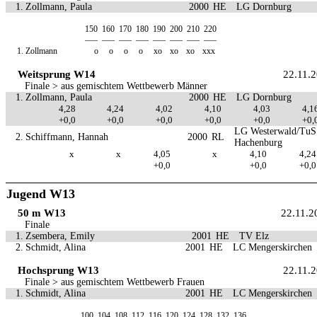
1.
Zollmann, Paula
2000
HE
LG Dornburg
150
160
170
180
190
200
210
220
—–
—–
—–
—–
—–
—–
—–
—–
1.
Zollmann
o
o
o
o
xo
xo
xo
xxx
Weitsprung W14
22.11.
Finale > aus gemischtem Wettbewerb Männer
1.
Zollmann, Paula
2000
HE
LG Dornburg
4,28
4,24
4,02
4,10
4,03
4,1
+0,0
+0,0
+0,0
+0,0
+0,0
+0,
LG Westerwald/TuS
2.
Schiffmann, Hannah
2000
RL
Hachenburg
x
x
4,05
x
4,10
4,24
+0,0
+0,0
+0,0
Jugend W13
50 m W13
22.11.2
Finale
1.
Zsembera, Emily
2001
HE
TV Elz
2.
Schmidt, Alina
2001
HE
LC Mengerskirchen
Hochsprung W13
22.11.
Finale > aus gemischtem Wettbewerb Frauen
1.
Schmidt, Alina
2001
HE
LC Mengerskirchen
100
104
108
112
116
120
124
128
132
136