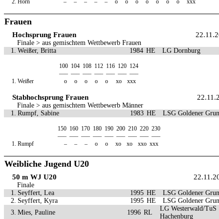
2.
Horn
–
–
–
–
–
o
o
o
o
o
o
o
xxx
Frauen
Hochsprung Frauen
22.11.
Finale > aus gemischtem Wettbewerb Frauen
1.
Weißer, Britta
1984
HE
LG Dornburg
100
104
108
112
116
120
124
—–
—–
—–
—–
—–
—–
—–
1.
Weißer
o
o
o
o
o
xo
xxx
Stabhochsprung Frauen
22.11.
Finale > aus gemischtem Wettbewerb Männer
1.
Rumpf, Sabine
1983
HE
LSG Goldener Gru
150
160
170
180
190
200
210
220
230
—–
—–
—–
—–
—–
—–
—–
—–
—–
1.
Rumpf
–
–
–
o
o
xo
xo
xxo
xxx
Weibliche Jugend U20
50 m WJ U20
22.11.2
Finale
1.
Seyffert, Lea
1995
HE
LSG Goldener Gru
2.
Seyffert, Kyra
1995
HE
LSG Goldener Gru
LG Westerwald/TuS
3.
Mies, Pauline
1996
RL
Hachenburg