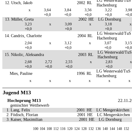
LG Westerwald/TuS
12.
Utsch, Jakob
2002
RL
Hachenburg
x
3,64
3,84
3,56
3,22
3,9
+0,0
+0,0
+0,0
+0,0
+0,
13.
Müller, Greta
2002
HE
LG Dornburg
3,23
x
3,09
x
3,18
x
+0,0
+0,0
+0,0
LG Westerwald/TuS
14.
Candrix, Charlotte
2004
RL
Hachenburg
2,04
x
3,12
x
3,07
3,15
+0,0
+0,0
+0,0
+0,0
LG Westerwald/TuS
15.
Nikolic, Aleksandra
2003
RL
Hachenburg
2,68
2,72
2,55
x
2,83
x
+0,0
+0,0
+0,0
+0,0
LG Westerwald/TuS
Mies, Pauline
1996
RL
Hachenburg
x
x
x
x
x
x
Jugend M13
Hochsprung M13
22.11.
gemischter Wettbewerb
1.
Lang, Felix
2001
HE
LC Mengerskirchen
2.
Födisch, Florian
2001
HE
LC Mengerskirchen
3.
Kaiser, Maximilian
2001
HE
LG Dornburg
100
104
108
112
116
120
124
128
132
136
140
144
148
152