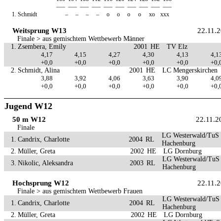
—–
—–
—–
—–
—–
—–
—–
—–
—–
—–
1.
Schmidt
–
–
–
–
o
o
o
o
xo
xxx
Weitsprung W13
22.11.
Finale > aus gemischtem Wettbewerb Männer
1.
Zsembera, Emily
2001
HE
TV Elz
4,17
4,15
4,27
4,30
4,13
4,1
+0,0
+0,0
+0,0
+0,0
+0,0
+0,
2.
Schmidt, Alina
2001
HE
LC Mengerskirchen
3,88
3,92
4,06
3,63
3,90
4,0
+0,0
+0,0
+0,0
+0,0
+0,0
+0,
Jugend W12
50 m W12
22.11.2
Finale
LG Westerwald/TuS
1.
Candrix, Charlotte
2004
RL
Hachenburg
2.
Müller, Greta
2002
HE
LG Dornburg
LG Westerwald/TuS
3.
Nikolic, Aleksandra
2003
RL
Hachenburg
Hochsprung W12
22.11.
Finale > aus gemischtem Wettbewerb Frauen
LG Westerwald/TuS
1.
Candrix, Charlotte
2004
RL
Hachenburg
2.
Müller, Greta
2002
HE
LG Dornburg