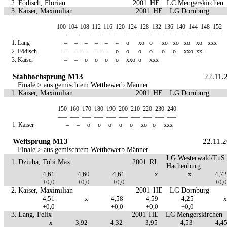
2.
Födisch, Florian
2001
HE
LC Mengerskirchen
3.
Kaiser, Maximilian
2001
HE
LG Dornburg
100
104
108
112
116
120
124
128
132
136
140
144
148
152
—–
—–
—–
—–
—–
—–
—–
—–
—–
—–
—–
—–
—–
—–
1.
Lang
–
–
–
–
–
–
o
xo
o
xo
xo
xo
xo
xxx
2.
Födisch
–
–
–
–
–
o
o
o
o
o
o
xxo
xx-
3.
Kaiser
–
–
o
o
o
o
xxo
o
xxx
Stabhochsprung M13
22.11.
Finale > aus gemischtem Wettbewerb Männer
1.
Kaiser, Maximilian
2001
HE
LG Dornburg
150
160
170
180
190
200
210
220
230
240
—–
—–
—–
—–
—–
—–
—–
—–
—–
—–
1.
Kaiser
–
–
o
o
o
o
o
xo
o
xxx
Weitsprung M13
22.11.
Finale > aus gemischtem Wettbewerb Männer
LG Westerwald/TuS
1.
Dziuba, Tobi Max
2001
RL
Hachenburg
4,61
4,60
4,61
x
x
4,72
+0,0
+0,0
+0,0
+0,0
2.
Kaiser, Maximilian
2001
HE
LG Dornburg
4,51
x
4,58
4,59
4,25
x
+0,0
+0,0
+0,0
+0,0
3.
Lang, Felix
2001
HE
LC Mengerskirchen
x
3,92
4,32
3,95
4,53
4,4