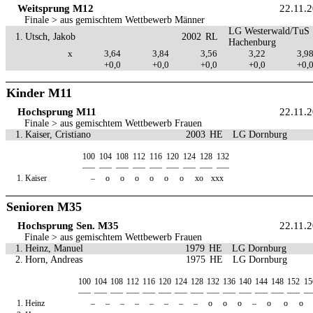
Weitsprung M12
22.11.
Finale > aus gemischtem Wettbewerb Männer
LG Westerwald/TuS
1.
Utsch, Jakob
2002
RL
Hachenburg
x
3,64
3,84
3,56
3,22
3,9
+0,0
+0,0
+0,0
+0,0
+0,
Kinder M11
Hochsprung M11
22.11.
Finale > aus gemischtem Wettbewerb Frauen
1.
Kaiser, Cristiano
2003
HE
LG Dornburg
100
104
108
112
116
120
124
128
132
—–
—–
—–
—–
—–
—–
—–
—–
—–
1.
Kaiser
–
o
o
o
o
o
o
xo
xxx
Senioren M35
Hochsprung Sen. M35
22.11.
Finale > aus gemischtem Wettbewerb Frauen
1.
Heinz, Manuel
1979
HE
LG Dornburg
2.
Horn, Andreas
1975
HE
LG Dornburg
100
104
108
112
116
120
124
128
132
136
140
144
148
152
15
—–
—–
—–
—–
—–
—–
—–
—–
—–
—–
—–
—–
—–
—–
—
1.
Heinz
–
–
–
–
–
–
–
–
o
o
o
–
o
o
o