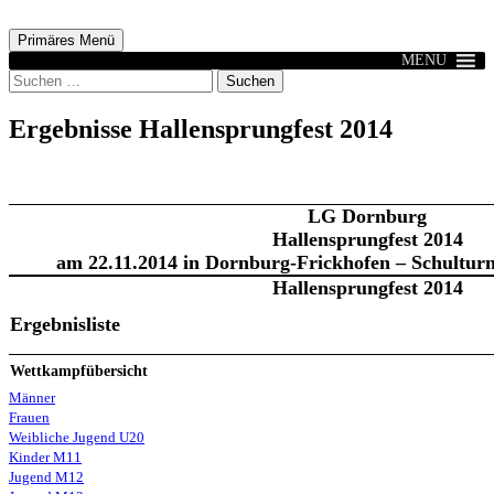
Zum
Inhalt
Suchen
Primäres Menü
springen
MENU
Suchen
nach:
Ergebnisse Hallensprungfest 2014
LG Dornburg
Hallensprungfest 2014
am 22.11.2014 in Dornburg-Frickhofen – Schulturn
Hallensprungfest 2014
Ergebnisliste
Wettkampfübersicht
Männer
Frauen
Weibliche Jugend U20
Kinder M11
Jugend M12