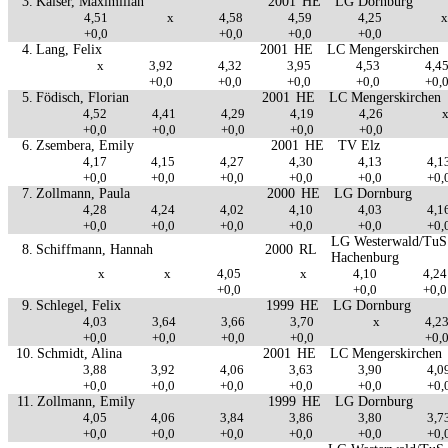
3.
Kaiser, Maximilian
2001
HE
LG Dornburg
4,51
x
4,58
4,59
4,25
x
+0,0
+0,0
+0,0
+0,0
4.
Lang, Felix
2001
HE
LC Mengerskirchen
x
3,92
4,32
3,95
4,53
4,4
+0,0
+0,0
+0,0
+0,0
+0,
5.
Födisch, Florian
2001
HE
LC Mengerskirchen
4,52
4,41
4,29
4,19
4,26
+0,0
+0,0
+0,0
+0,0
+0,0
6.
Zsembera, Emily
2001
HE
TV Elz
4,17
4,15
4,27
4,30
4,13
4,1
+0,0
+0,0
+0,0
+0,0
+0,0
+0,
7.
Zollmann, Paula
2000
HE
LG Dornburg
4,28
4,24
4,02
4,10
4,03
4,1
+0,0
+0,0
+0,0
+0,0
+0,0
+0,
LG Westerwald/TuS
8.
Schiffmann, Hannah
2000
RL
Hachenburg
x
x
4,05
x
4,10
4,24
+0,0
+0,0
+0,0
9.
Schlegel, Felix
1999
HE
LG Dornburg
4,03
3,64
3,66
3,70
x
4,2
+0,0
+0,0
+0,0
+0,0
+0,
10.
Schmidt, Alina
2001
HE
LC Mengerskirchen
3,88
3,92
4,06
3,63
3,90
4,0
+0,0
+0,0
+0,0
+0,0
+0,0
+0,
11.
Zollmann, Emily
1999
HE
LG Dornburg
4,05
4,06
3,84
3,86
3,80
3,7
+0,0
+0,0
+0,0
+0,0
+0,0
+0,