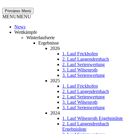
Zum
Inhalt
Suchen
Primäres Menü
springen
MENU
MENU
News
Wettkämpfe
Winterlaufserie
Ergebnisse
2026
1. Lauf Frickhofen
2. Lauf Langendernbach
2. Lauf Serienwertung
3. Lauf Wilsenroth
3. Lauf Serienwertung
2025
1. Lauf Frickhofen
2. Lauf Langendernbach
2. Lauf Serienwertung
3. Lauf Wilsenroth
3. Lauf Serienwertung
2024
1. Lauf Wilsenroth Ergebnisliste
2. Lauf Langendernbach
Ergebnisliste