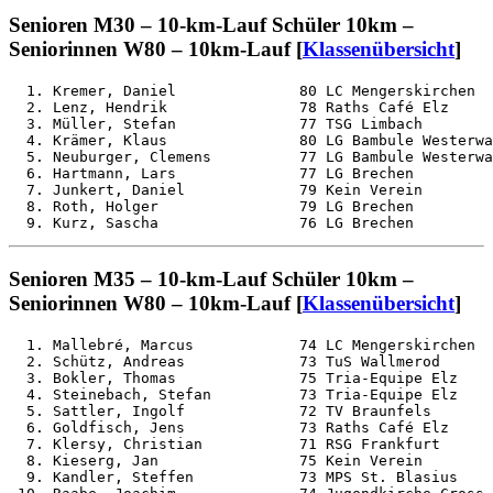
Senioren M30 – 10-km-Lauf Schüler 10km –
Seniorinnen W80 – 10km-Lauf [
Klassenübersicht
]
  1. Kremer, Daniel              80 LC Mengerskirchen  
  2. Lenz, Hendrik               78 Raths Café Elz     
  3. Müller, Stefan              77 TSG Limbach        
  4. Krämer, Klaus               80 LG Bambule Westerwa
  5. Neuburger, Clemens          77 LG Bambule Westerwa
  6. Hartmann, Lars              77 LG Brechen         
  7. Junkert, Daniel             79 Kein Verein        
  8. Roth, Holger                79 LG Brechen         
Senioren M35 – 10-km-Lauf Schüler 10km –
Seniorinnen W80 – 10km-Lauf [
Klassenübersicht
]
  1. Mallebré, Marcus            74 LC Mengerskirchen  
  2. Schütz, Andreas             73 TuS Wallmerod      
  3. Bokler, Thomas              75 Tria-Equipe Elz    
  4. Steinebach, Stefan          73 Tria-Equipe Elz    
  5. Sattler, Ingolf             72 TV Braunfels       
  6. Goldfisch, Jens             73 Raths Café Elz     
  7. Klersy, Christian           71 RSG Frankfurt      
  8. Kieserg, Jan                75 Kein Verein        
  9. Kandler, Steffen            73 MPS St. Blasius    