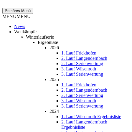
Zum
Inhalt
Suchen
Primäres Menü
springen
MENU
MENU
News
Wettkämpfe
Winterlaufserie
Ergebnisse
2026
1. Lauf Frickhofen
2. Lauf Langendernbach
2. Lauf Serienwertung
3. Lauf Wilsenroth
3. Lauf Serienwertung
2025
1. Lauf Frickhofen
2. Lauf Langendernbach
2. Lauf Serienwertung
3. Lauf Wilsenroth
3. Lauf Serienwertung
2024
1. Lauf Wilsenroth Ergebnisliste
2. Lauf Langendernbach
Ergebnisliste