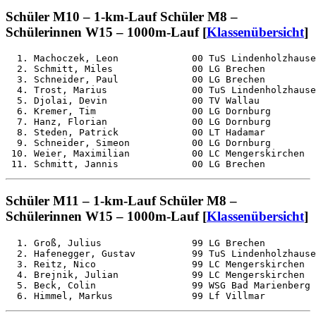
Schüler M10 – 1-km-Lauf Schüler M8 –
Schülerinnen W15 – 1000m-Lauf [
Klassenübersicht
]
  1. Machoczek, Leon             00 TuS Lindenholzhause
  2. Schmitt, Miles              00 LG Brechen         
  3. Schneider, Paul             00 LG Brechen         
  4. Trost, Marius               00 TuS Lindenholzhause
  5. Djolai, Devin               00 TV Wallau          
  6. Kremer, Tim                 00 LG Dornburg        
  7. Hanz, Florian               00 LG Dornburg        
  8. Steden, Patrick             00 LT Hadamar         
  9. Schneider, Simeon           00 LG Dornburg        
 10. Weier, Maximilian           00 LC Mengerskirchen  
Schüler M11 – 1-km-Lauf Schüler M8 –
Schülerinnen W15 – 1000m-Lauf [
Klassenübersicht
]
  1. Groß, Julius                99 LG Brechen         
  2. Hafenegger, Gustav          99 TuS Lindenholzhause
  3. Reitz, Nico                 99 LC Mengerskirchen  
  4. Brejnik, Julian             99 LC Mengerskirchen  
  5. Beck, Colin                 99 WSG Bad Marienberg 