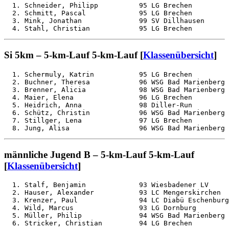
  1. Schneider, Philipp          95 LG Brechen         
  2. Schmitt, Pascal             95 LG Brechen         
  3. Mink, Jonathan              99 SV Dillhausen      
Si 5km – 5-km-Lauf 5-km-Lauf [
Klassenübersicht
]
  1. Schermuly, Katrin           95 LG Brechen         
  2. Buchner, Theresa            96 WSG Bad Marienberg 
  3. Brenner, Alicia             98 WSG Bad Marienberg 
  4. Maier, Elena                96 LG Brechen         
  5. Heidrich, Anna              98 Diller-Run         
  6. Schütz, Christin            96 WSG Bad Marienberg 
  7. Stillger, Lena              97 LG Brechen         
männliche Jugend B – 5-km-Lauf 5-km-Lauf
[
Klassenübersicht
]
  1. Stalf, Benjamin             93 Wiesbadener LV     
  2. Hauser, Alexander           93 LC Mengerskirchen  
  3. Krenzer, Paul               94 LC Diabü Eschenburg
  4. Wild, Marcus                93 LG Dornburg        
  5. Müller, Philip              94 WSG Bad Marienberg 