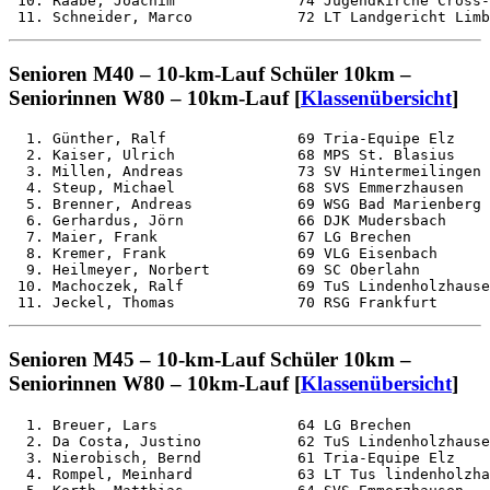
 10. Raabe, Joachim              74 Jugendkirche Cross-
Senioren M40 – 10-km-Lauf Schüler 10km –
Seniorinnen W80 – 10km-Lauf [
Klassenübersicht
]
  1. Günther, Ralf               69 Tria-Equipe Elz    
  2. Kaiser, Ulrich              68 MPS St. Blasius    
  3. Millen, Andreas             73 SV Hintermeilingen 
  4. Steup, Michael              68 SVS Emmerzhausen   
  5. Brenner, Andreas            69 WSG Bad Marienberg 
  6. Gerhardus, Jörn             66 DJK Mudersbach     
  7. Maier, Frank                67 LG Brechen         
  8. Kremer, Frank               69 VLG Eisenbach      
  9. Heilmeyer, Norbert          69 SC Oberlahn        
 10. Machoczek, Ralf             69 TuS Lindenholzhause
Senioren M45 – 10-km-Lauf Schüler 10km –
Seniorinnen W80 – 10km-Lauf [
Klassenübersicht
]
  1. Breuer, Lars                64 LG Brechen         
  2. Da Costa, Justino           62 TuS Lindenholzhause
  3. Nierobisch, Bernd           61 Tria-Equipe Elz    
  4. Rompel, Meinhard            63 LT Tus lindenholzha