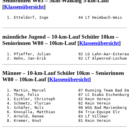
Seniorinnen W65 – 5km-Walking 5-km-Lauf
[
Klassenübersicht
]
männliche Jugend – 10-km-Lauf Schüler 10km –
Seniorinnen W80 – 10km-Lauf [
Klassenübersicht
]
  1. Pfieffer, Julian            92 LG Lahn-Aar-Esterau
Männer – 10-km-Lauf Schüler 10km – Seniorinnen
W80 – 10km-Lauf [
Klassenübersicht
]
  1. Martin, Marcel              87 Running Team Bad Em
  2. Thum, Felix                 87 LC Diabü Eschenburg
  3. Eichler, Christoph          82 Kein Verein        
  4. Schmetz, Florian            82 Kein Verein        
  5. Schäfer, Nils               90 WSG Bad Marienberg 
  6. Knosalla, Matthias          84 Tria-Equipe Elz    
  7. Arnold, Renee               83 Lf Villmar         