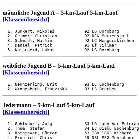
männliche Jugend A – 5-km-Lauf 5-km-Lauf
[
Klassenübersicht
]
  1. Junkert, Nikolai            92 LG Dornburg        
  2. Geimer, Christian           92 DJK Marienstatt    
  3. Schmidt, Martin             92 LC Mengerskirchen  
  4. Daniel, Patrick             91 Lf Villmar         
weibliche Jugend B – 5-km-Lauf 5-km-Lauf
[
Klassenübersicht
]
  1. Neunzerling, Brit           93 LC Eschenburg      
Jedermann – 5-km-Lauf 5-km-Lauf
[
Klassenübersicht
]
  1. Gehlsdorf, Jörg             83 LG Lahn-Aar-Esterau
  2. Thum, Stefan                84 LC Diabü Eschenburg
  3. Rothmayer, Günter           63 TSV 1863 Kirberg   
  4. Fröhlich, Chris             59 DBL RSG Montabaur  