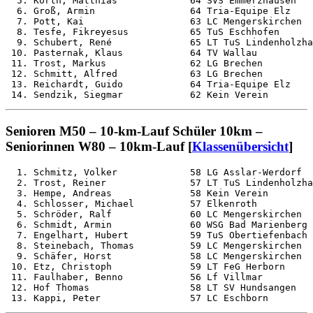
  5. Korth, Matthias             64 SVS Emmerzhausen   
  6. Groß, Armin                 64 Tria-Equipe Elz    
  7. Pott, Kai                   63 LC Mengerskirchen  
  8. Tesfe, Fikreyesus           65 TuS Eschhofen      
  9. Schubert, René              65 LT TuS Lindenholzha
 10. Pasternak, Klaus            64 TV Wallau          
 11. Trost, Markus               62 LG Brechen         
 12. Schmitt, Alfred             63 LG Brechen         
 13. Reichardt, Guido            64 Tria-Equipe Elz    
Senioren M50 – 10-km-Lauf Schüler 10km –
Seniorinnen W80 – 10km-Lauf [
Klassenübersicht
]
  1. Schmitz, Volker             58 LG Asslar-Werdorf  
  2. Trost, Reiner               57 LT TuS Lindenholzha
  3. Hempe, Andreas              58 Kein Verein        
  4. Schlosser, Michael          57 Elkenroth          
  5. Schröder, Ralf              60 LC Mengerskirchen  
  6. Schmidt, Armin              60 WSG Bad Marienberg 
  7. Engelhart, Hubert           59 TuS Obertiefenbach 
  8. Steinebach, Thomas          59 LC Mengerskirchen  
  9. Schäfer, Horst              58 LC Mengerskirchen  
 10. Etz, Christoph              59 LT FeG Herborn     
 11. Faulhaber, Benno            56 Lf Villmar         
 12. Hof Thomas                  58 LT SV Hundsangen   