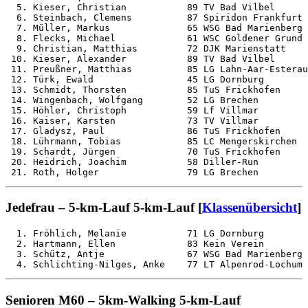
  5. Kieser, Christian           89 TV Bad Vilbel      
  6. Steinbach, Clemens          87 Spiridon Frankfurt 
  7. Müller, Markus              65 WSG Bad Marienberg 
  8. Flecks, Michael             61 WSC Goldener Grund 
  9. Christian, Matthias         72 DJK Marienstatt    
 10. Kieser, Alexander           89 TV Bad Vilbel      
 11. Preußner, Matthias          85 LG Lahn-Aar-Esterau
 12. Türk, Ewald                 45 LG Dornburg        
 13. Schmidt, Thorsten           85 TuS Frickhofen     
 14. Wingenbach, Wolfgang        52 LG Brechen         
 15. Höhler, Christoph           59 Lf Villmar         
 16. Kaiser, Karsten             73 TV Villmar         
 17. Gladysz, Paul               86 TuS Frickhofen     
 18. Lührmann, Tobias            85 LC Mengerskirchen  
 19. Schardt, Jürgen             70 TuS Frickhofen     
 20. Heidrich, Joachim           58 Diller-Run         
Jedefrau – 5-km-Lauf 5-km-Lauf [
Klassenübersicht
]
  1. Fröhlich, Melanie           71 LG Dornburg        
  2. Hartmann, Ellen             83 Kein Verein        
  3. Schütz, Antje               67 WSG Bad Marienberg 
Senioren M60 – 5km-Walking 5-km-Lauf