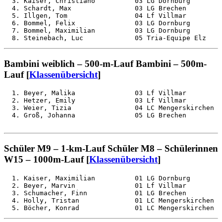
  3. Kaiser, Christiano          03 LG Dornburg        
  4. Schardt, Max                03 LG Brechen         
  5. Illgen, Tom                 04 Lf Villmar         
  6. Bommel, Felix               03 LG Dornburg        
  7. Bommel, Maximilian          03 LG Dornburg        
Bambini weiblich – 500-m-Lauf Bambini – 500m-
Lauf [
Klassenübersicht
]
  1. Beyer, Malika               03 Lf Villmar         
  2. Hetzer, Emily               03 Lf Villmar         
  3. Weier, Tizia                04 LC Mengerskirchen  
Schüler M9 – 1-km-Lauf Schüler M8 – Schülerinnen
W15 – 1000m-Lauf [
Klassenübersicht
]
  1. Kaiser, Maximilian          01 LG Dornburg        
  2. Beyer, Marvin               01 Lf Villmar         
  3. Schumacher, Finn            01 LG Brechen         
  4. Holly, Tristan              01 LC Mengerskirchen  