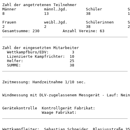
Zahl der angetretenen Teilnehmer

Männer            männl.Jgd.        Schüler           S
8                 13                38                1
Frauen            weibl.Jgd.        Schülerinnen      S
2                 2                 38                2
Zahl der eingesetzten Mitarbeiter

  Wettkampfbüro/EDV:          3

  Lizenzierte Kampfrichter:  10

  Helfer:                    25

Zeitmessung: Handzeitnahme 1/10 sec.

Windmessung mit DLV-zugelassenem Messgerät - Lauf: Nein
Gerätekontrolle  Kontrollgerät Fabrikat: 

Wettkampfleiter:  Sebastian Schneider, Blasiusstraße 35
