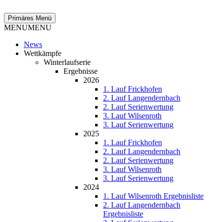
Zum
Inhalt
Suchen
Primäres Menü
springen
MENU
MENU
News
Wettkämpfe
Winterlaufserie
Ergebnisse
2026
1. Lauf Frickhofen
2. Lauf Langendernbach
2. Lauf Serienwertung
3. Lauf Wilsenroth
3. Lauf Serienwertung
2025
1. Lauf Frickhofen
2. Lauf Langendernbach
2. Lauf Serienwertung
3. Lauf Wilsenroth
3. Lauf Serienwertung
2024
1. Lauf Wilsenroth Ergebnisliste
2. Lauf Langendernbach
Ergebnisliste