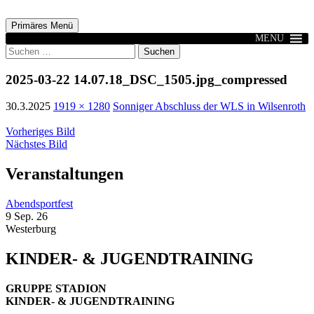
Zum
Inhalt
Suchen
Primäres Menü
springen
MENU
Suchen
nach:
2025-03-22 14.07.18_DSC_1505.jpg_compressed
30.3.2025
1919 × 1280
Sonniger Abschluss der WLS in Wilsenroth
Vorheriges Bild
Nächstes Bild
Veranstaltungen
Abendsportfest
9 Sep. 26
Westerburg
KINDER- & JUGENDTRAINING
GRUPPE STADION
KINDER- & JUGENDTRAINING