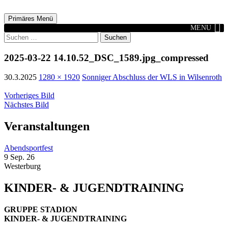
Zum
Inhalt
Suchen
Primäres Menü
springen
MENU
Suchen
nach:
2025-03-22 14.10.52_DSC_1589.jpg_compressed
30.3.2025
1280 × 1920
Sonniger Abschluss der WLS in Wilsenroth
Vorheriges Bild
Nächstes Bild
Veranstaltungen
Abendsportfest
9 Sep. 26
Westerburg
KINDER- & JUGENDTRAINING
GRUPPE STADION
KINDER- & JUGENDTRAINING