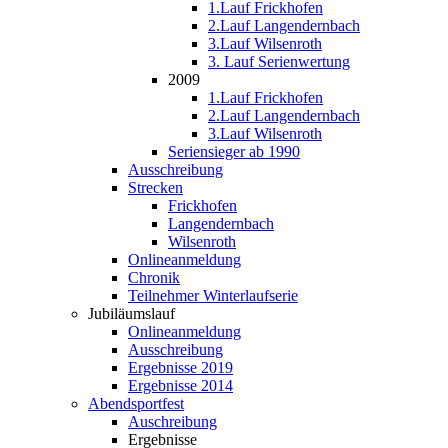
1.Lauf Frickhofen
2.Lauf Langendernbach
3.Lauf Wilsenroth
3. Lauf Serienwertung
2009
1.Lauf Frickhofen
2.Lauf Langendernbach
3.Lauf Wilsenroth
Seriensieger ab 1990
Ausschreibung
Strecken
Frickhofen
Langendernbach
Wilsenroth
Onlineanmeldung
Chronik
Teilnehmer Winterlaufserie
Jubiläumslauf
Onlineanmeldung
Ausschreibung
Ergebnisse 2019
Ergebnisse 2014
Abendsportfest
Auschreibung
Ergebnisse