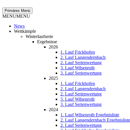
Zum
Inhalt
Suchen
Primäres Menü
springen
MENU
MENU
News
Wettkämpfe
Winterlaufserie
Ergebnisse
2026
1. Lauf Frickhofen
2. Lauf Langendernbach
2. Lauf Serienwertung
3. Lauf Wilsenroth
3. Lauf Serienwertung
2025
1. Lauf Frickhofen
2. Lauf Langendernbach
2. Lauf Serienwertung
3. Lauf Wilsenroth
3. Lauf Serienwertung
2024
1. Lauf Wilsenroth Ergebnisliste
2. Lauf Langendernbach Ergebnislist
2. Lauf Serienwertung