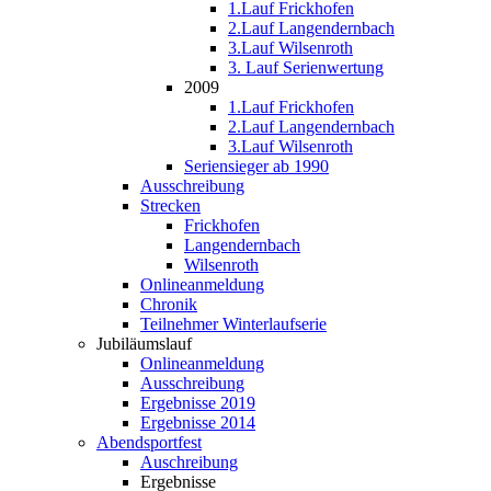
1.Lauf Frickhofen
2.Lauf Langendernbach
3.Lauf Wilsenroth
3. Lauf Serienwertung
2009
1.Lauf Frickhofen
2.Lauf Langendernbach
3.Lauf Wilsenroth
Seriensieger ab 1990
Ausschreibung
Strecken
Frickhofen
Langendernbach
Wilsenroth
Onlineanmeldung
Chronik
Teilnehmer Winterlaufserie
Jubiläumslauf
Onlineanmeldung
Ausschreibung
Ergebnisse 2019
Ergebnisse 2014
Abendsportfest
Auschreibung
Ergebnisse