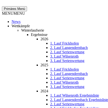
Zum
Inhalt
Suchen
Primäres Menü
springen
MENU
MENU
News
Wettkämpfe
Winterlaufserie
Ergebnisse
2026
1. Lauf Frickhofen
2. Lauf Langendernbach
2. Lauf Serienwertung
3. Lauf Wilsenroth
3. Lauf Serienwertung
2025
1. Lauf Frickhofen
2. Lauf Langendernbach
2. Lauf Serienwertung
3. Lauf Wilsenroth
3. Lauf Serienwertung
2024
1. Lauf Wilsenroth Ergebnisliste
2. Lauf Langendernbach Ergebnislist
2. Lauf Serienwertung