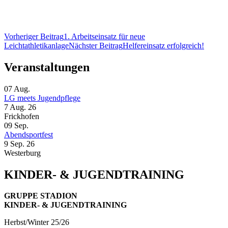
Beitragsnavigation
Vorheriger Beitrag
1. Arbeitseinsatz für neue
Leichtathletikanlage
Nächster Beitrag
Helfereinsatz erfolgreich!
Veranstaltungen
07
Aug.
LG meets Jugendpflege
7 Aug. 26
Frickhofen
09
Sep.
Abendsportfest
9 Sep. 26
Westerburg
KINDER- & JUGENDTRAINING
GRUPPE STADION
KINDER- & JUGENDTRAINING
Herbst/Winter 25/26