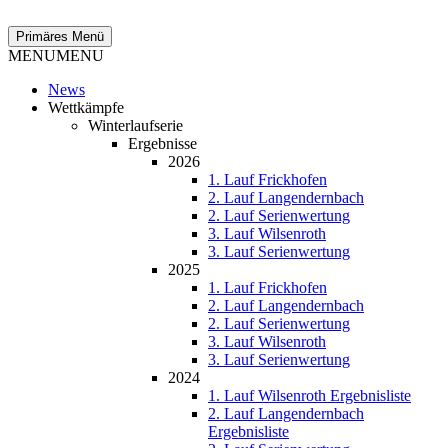
Zum
Inhalt
Suchen
Primäres Menü
springen
MENU
MENU
News
Wettkämpfe
Winterlaufserie
Ergebnisse
2026
1. Lauf Frickhofen
2. Lauf Langendernbach
2. Lauf Serienwertung
3. Lauf Wilsenroth
3. Lauf Serienwertung
2025
1. Lauf Frickhofen
2. Lauf Langendernbach
2. Lauf Serienwertung
3. Lauf Wilsenroth
3. Lauf Serienwertung
2024
1. Lauf Wilsenroth Ergebnisliste
2. Lauf Langendernbach
Ergebnisliste