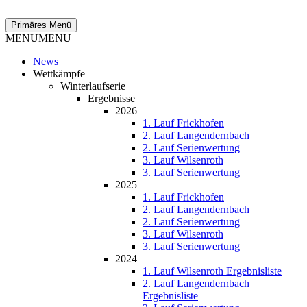
Zum
Inhalt
Suchen
Primäres Menü
springen
MENU
MENU
News
Wettkämpfe
Winterlaufserie
Ergebnisse
2026
1. Lauf Frickhofen
2. Lauf Langendernbach
2. Lauf Serienwertung
3. Lauf Wilsenroth
3. Lauf Serienwertung
2025
1. Lauf Frickhofen
2. Lauf Langendernbach
2. Lauf Serienwertung
3. Lauf Wilsenroth
3. Lauf Serienwertung
2024
1. Lauf Wilsenroth Ergebnisliste
2. Lauf Langendernbach
Ergebnisliste