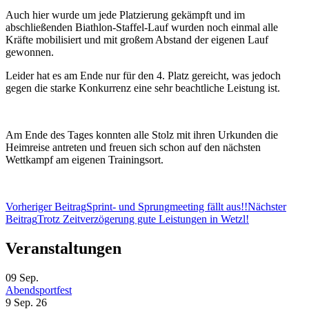
Auch hier wurde um jede Platzierung gekämpft und im
abschließenden Biathlon-Staffel-Lauf wurden noch einmal alle
Kräfte mobilisiert und mit großem Abstand der eigenen Lauf
gewonnen.
Leider hat es am Ende nur für den 4. Platz gereicht, was jedoch
gegen die starke Konkurrenz eine sehr beachtliche Leistung ist.
Am Ende des Tages konnten alle Stolz mit ihren Urkunden die
Heimreise antreten und freuen sich schon auf den nächsten
Wettkampf am eigenen Trainingsort.
Beitragsnavigation
Vorheriger Beitrag
Sprint- und Sprungmeeting fällt aus!!
Nächster
Beitrag
Trotz Zeitverzögerung gute Leistungen in Wetzl!
Veranstaltungen
09
Sep.
Abendsportfest
9 Sep. 26